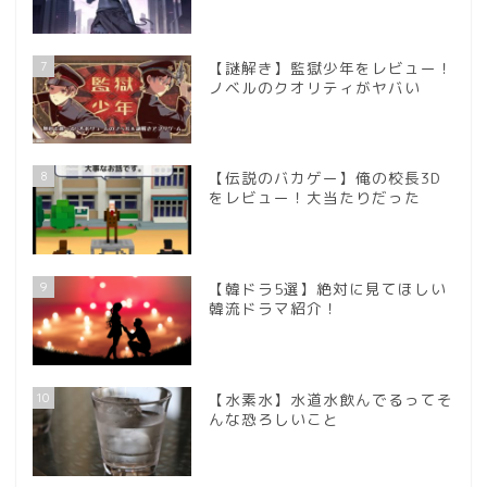
7
【謎解き】監獄少年をレビュー！
ノベルのクオリティがヤバい
8
【伝説のバカゲー】俺の校長3D
をレビュー！大当たりだった
9
【韓ドラ5選】絶対に見てほしい
韓流ドラマ紹介！
10
【水素水】水道水飲んでるってそ
んな恐ろしいこと