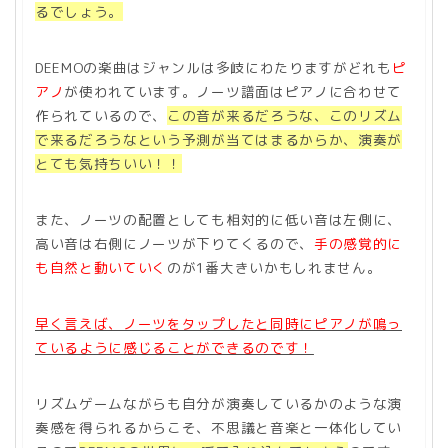
るでしょう。
DEEMOの楽曲はジャンルは多岐にわたりますがどれも
ピ
アノ
が使われています。ノーツ譜面はピアノに合わせて
作られているので、
この音が来るだろうな、このリズム
で来るだろうなという予測が当てはまるからか、演奏が
とても気持ちいい！！
また、ノーツの配置としても相対的に低い音は左側に、
高い音は右側にノーツが下りてくるので、
手の感覚的に
も自然と動いていく
のが1番大きいかもしれません。
早く言えば、ノーツをタップしたと同時にピアノが鳴っ
ているように感じることができるのです！
リズムゲームながらも自分が演奏しているかのような演
奏感を得られるからこそ、不思議と音楽と一体化してい