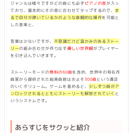
ジャンルは様々ですがどの曲にも必ず
ピアノの音
が入っ
ており、基本的にその音に合わせてタップするので、
ま
るで自分が弾いているかのような直観的な操作
を可能と
した音楽と、
言葉は少ないですが、
不思議だけど温かみのあるストー
リー
の組み合わせが作り出す
優しい世界観
がプレイヤー
を引き込んでいきます。
ストーリーモードの
無料の60曲
を含め、世界中の有名作
曲家から提供された総楽曲数はおよそ
300曲
という満足
のいくボリューム。ゲームを進めると、
少しずつ曲がア
ンロックされるとともにストーリーも解放されていく
と
いうシステムです。
あらすじをサクッと紹介