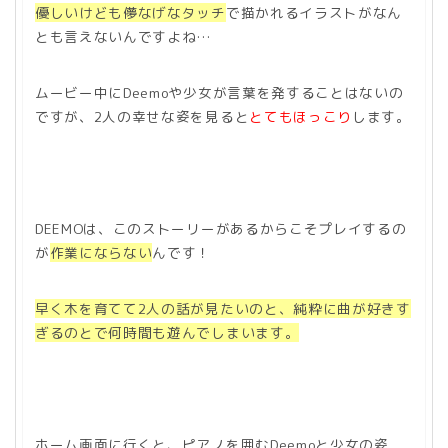
優しいけども儚なげなタッチ
で描かれるイラストがなん
とも言えないんですよね…
ムービー中にDeemoや少女が言葉を発することはないの
ですが、2人の幸せな姿を見ると
とてもほっこり
します。
DEEMOは、このストーリーがあるからこそプレイするの
が
作業にならない
んです！
早く木を育てて2人の話が見たいのと、純粋に曲が好きす
ぎるのとで何時間も遊んでしまいます。
ホーム画面に行くと、ピアノを囲むDeemoと少女の姿