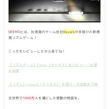
DEEMO
とは、台湾発のゲーム会社
Rayark
が手掛けた新感
覚リズムゲーム！
こっちもレビューしたから見てね！
【リズムゲーム】Cytus（サイタス）をレビュー！出遅
れ後悔
【リズム】Cytus2（サイタス2）を紹介！冗談抜きで神
全世界で
1000万人
を虜にした感動の物語を。