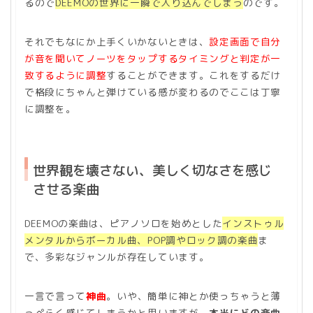
るので
DEEMOの世界に一瞬で入り込んでしまう
のです。
それでもなにか上手くいかないときは、
設定画面で自分
が音を聞いてノーツをタップするタイミングと判定が一
致するように調整
することができます。これをするだけ
で格段にちゃんと弾けている感が変わるのでここは丁寧
に調整を。
世界観を壊さない、美しく切なさを感じ
させる楽曲
DEEMOの楽曲は、ピアノソロを始めとした
インストゥル
メンタルからボーカル曲、POP調やロック調の楽曲
ま
で、多彩なジャンルが存在しています。
一言で言って
神曲
。いや、簡単に神とか使っちゃうと薄
っぺらく感じてしまうかと思いますが、
本当にどの楽曲