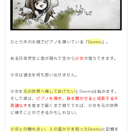
ひとり木のお城でピアノを弾いている『
Deemo
』。
ある日突然空に窓が現れて空から
少女
が落ちてきます。
少女は過去を何も思い出せません。
少女を
元の世界へ帰してあげたい
とDeemoは悩みます。
そして彼は、
ピアノを弾き、曲を聴かせると成長する不
思議な木
を窓まで届くまで育ててれば、少女を元の世界
に帰すことができるかもしれない。
少女との触れ合い、人の温かさを知ったDeemo
と記憶を